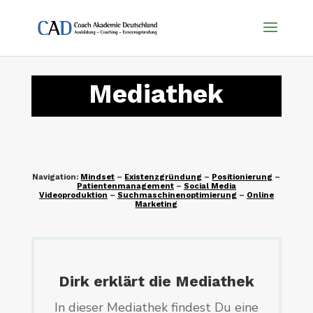
Mediathek
Navigation:
Mindset
–
Existenzgründung
–
Positionierung
–
Patientenmanagement
–
Social Media
Videoproduktion
–
Suchmaschinenoptimierung
–
Online
Marketing
Dirk erklärt die Mediathek
In dieser Mediathek findest Du eine