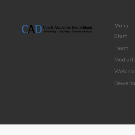
Menu
Start
Team
Mediath
Webina
Bewerb